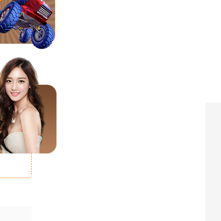
邻海为基
园式度假
想了解更多