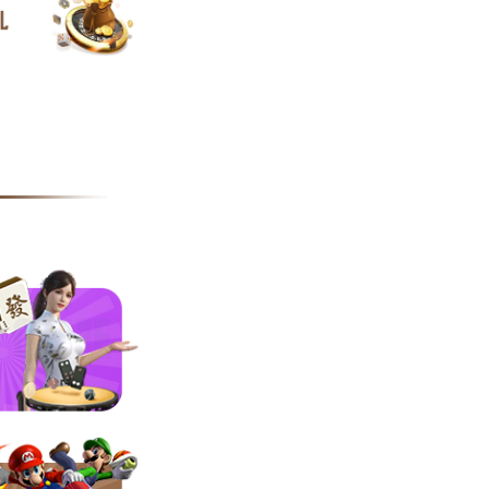
下是价格表
同。
监护人陪同
园门票多
选。20元
东临碧波万
色彩斑斓