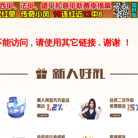
白天基本每次50元，基本可以到达60度全视角缆车，值得在
，晚上玩更刺激。