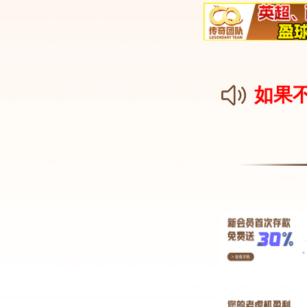
段的游客，晚上挂灯也很好看。园内有新开的摩天轮，
更激烈的事件，比如原子滑轮，激流勇进，能量风暴